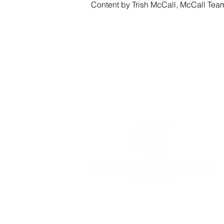
Content by Trish McCall, McCall Tea
CASA
SEARCH
LUJO
SONOM
TRISH MCCALL
DRE #01364281
707-636-4215
Trish@McCallTeam.com
CB DRE# 01908304​
© 2024 THE MCCALL TEAM , proudly cre