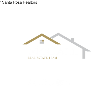
m Santa Rosa Realtors
A CO
GALERIA DE EVENTOS
CITIES
SELLERS
BUYER
¡Síguenos!
PRIVACY P
ated by GTS Marketing Works with
Wix.com