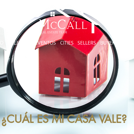
S
CO
GALERIA DE EVENTOS
CITIES
SELLERS
BUYERS
OUR
¿CUÁL ES MI CASA VALE?